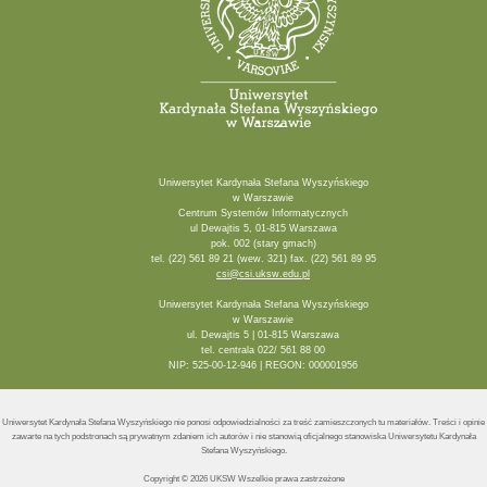
Uniwersytet Kardynała Stefana Wyszyńskiego
w Warszawie
Centrum Systemów Informatycznych
ul Dewajtis 5, 01-815 Warszawa
pok. 002 (stary gmach)
tel. (22) 561 89 21 (wew. 321) fax. (22) 561 89 95
csi@csi.uksw.edu.pl
Uniwersytet Kardynała Stefana Wyszyńskiego
w Warszawie
ul. Dewajtis 5 | 01-815 Warszawa
tel. centrala 022/ 561 88 00
NIP: 525-00-12-946 | REGON: 000001956
Uniwersytet Kardynała Stefana Wyszyńskiego nie ponosi odpowiedzialności za treść zamieszczonych tu materiałów. Treści i opinie
zawarte na tych podstronach są prywatnym zdaniem ich autorów i nie stanowią oficjalnego stanowiska Uniwersytetu Kardynała
Stefana Wyszyńskiego.
Copyright © 2026 UKSW Wszelkie prawa zastrzeżone