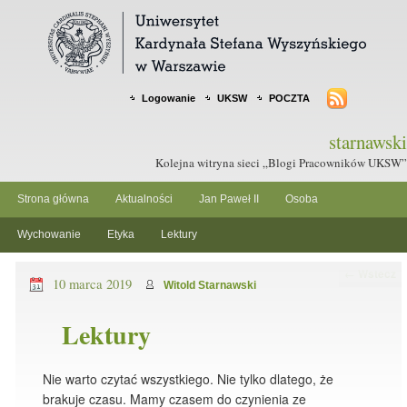
Logowanie
UKSW
POCZTA
starnawski
Kolejna witryna sieci „Blogi Pracowników UKSW”
Strona główna
Aktualności
Jan Paweł II
Osoba
Wychowanie
Etyka
Lektury
Nawigacja
←
Wstecz
10 marca 2019
Witold Starnawski
po wpisach
Lektury
Nie warto czytać wszystkiego. Nie tylko dlatego, że
brakuje czasu. Mamy czasem do czynienia ze